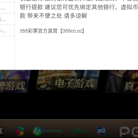
银行提款
 建议您可优先绑定其他银行、虚拟
pay-KDpay- OKpay钱包】
款 带来不便之处 请多谅解
险提醒】
障-双重验证登录】
355彩票官方直营【355cc.cc】