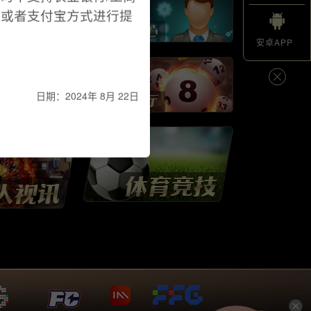
币或者支付宝方式进行提
安卓
APP
日期：
2024年 8月 22日